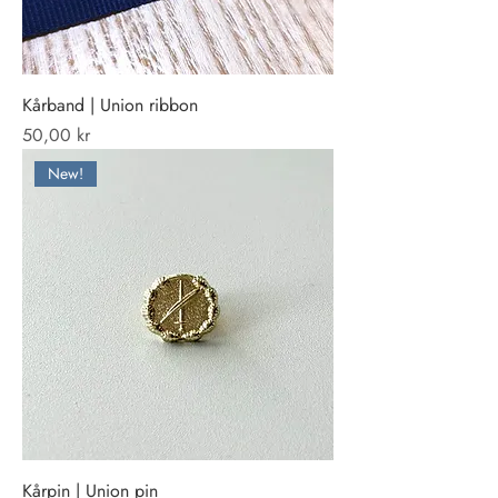
Kårband | Union ribbon
Pris
50,00 kr
New!
Kårpin | Union pin