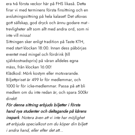
era två första veckor här på FHS likaså. Detta 
firar vi med terminens första finsittning och en 
avslutningssittning på hela kalaset! Det utlovas 
gott sällskap, god dryck och ännu godare mat - 
trevligheter allt som allt med andra ord, som ni 
inte vill missa!
Sittningen sker enligt tradition på Taste KTH, 
med start klockan 18:00. Innan dess påbörjas 
eventet med mingel och fördrink (till 
självkostnadspris) på våran alldeles egna 
mäss, från klockan 16:00!
Klädkod: Mörk kostym eller motsvarande.
Biljettpriset är 499 kr för medlemmar, och 
1000 kr för icke-medlemmar. Passa på att bli 
medlem om du inte redan är, och spara 500kr 
direkt!
För
denna
sittning
erbjuds
biljetter
i
första
hand
nya
studenter
och
deltagande
på
kårens
inspark
. Notera även att vi inte har möjlighet 
att erbjuda specialkost om du köper din biljett 
i andra hand, eller efter det att…