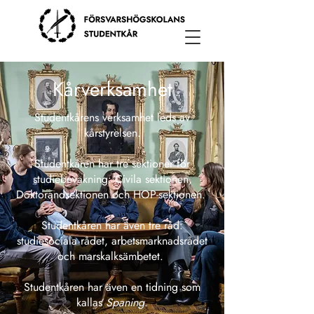
Kårverksamhet
Studentkårens verksamhet leds av
kårstyrelsen.
Studentkåren har tre sektioner för
studiebevakning: Civila sektionen,
Doktorandsektionen och HOP-sektionen.
Studentkåren har även tre råd:
studiesociala rådet, arbetsmarknadsrådet
och marskalksämbetet.
Studentkåren har även en tidning som
kallas
Spaning
.