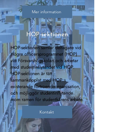
Mer information
HOP-sektionen
HOP-sektionen samlar deltagare vid
Högre officersprogrammet (HOP)
vid Försvarshögskolan och arbetar
med studentinflytandet vid HOP.
HOP-sektionen är tätt
sammankopplat med HOP:s
existerande förtroendeorganisation,
och möjliggör studentinflytande
inom ramen för studentkårens arbete.
Kontakt