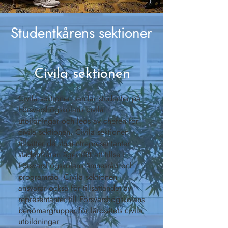
Studentkårens sektioner
Civila sektionen
Civila sektionen samlar studenter på
Försvarshögskolans civila
utbildningar och leds av chefen för
civila sektionen. Civila sektionen
tillsätter de studentrepresentanter
studentkåren äger rätt att tillse i
Försvarshögskolans ämnesråd och
programråd. Civila sektionen
ansvarar också för tillsättandet av
representanter till Försvarshögskolans
bedömargrupper för lärosätets civila
utbildningar