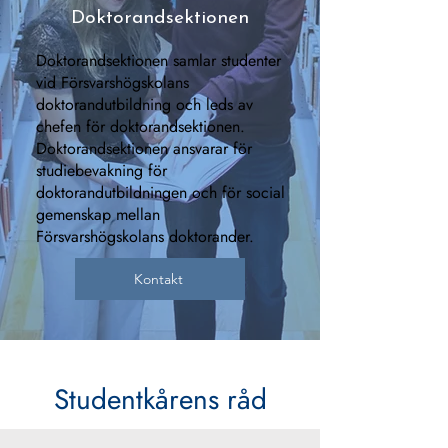
Doktorandsektionen
Doktorandsektionen samlar studenter
vid Försvarshögskolans
doktorandutbildning och leds av
chefen för doktorandsektionen.
Doktorandsektionen ansvarar för
studiebevakning för
doktorandutbildningen och för social
gemenskap mellan
Försvarshögskolans doktorander.
Kontakt
Studentkårens råd