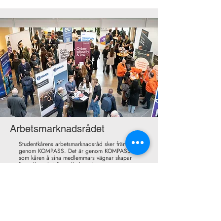
Arbetsmarknadsrådet
Studentkårens arbetsmarknadsråd sker främst
genom KOMPASS. Det är genom KOMPASS
som kåren å sina medlemmars vägnar skapar
formella och informella kontakter gentemot
arbetsmarknaden.
Visa mer
Marskalksämbetet