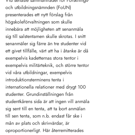
Vid senaste sammanträdet för Forsknings- 
och utbildningsnämnden (FoUN) 
presenterades ett nytt förslag från 
högskoleförvaltningen som skulle 
innebära att möjligheten att senanmäla 
sig till salstentamen skulle skrotas. I snitt 
senanmäler sig färre än tre studenter vid 
ett givet tillfälle, värt att ha i åtanke är då 
exempelvis kadetternas stora tentor i 
exempelvis militärteknik, och större tentor 
vid våra utbildningar, exempelvis 
introduktionsterminens tenta i 
internationella relationer med drygt 100 
studenter. Grundinställningen från 
studentkårens sida är att ingen vill anmäla 
sig sent till en tenta, att ta bort anmälan 
till sen tenta, som n.b. endast får ske i 
mån av plats och skrivvärdar, är 
oproportionerligt. Här återremitterades 