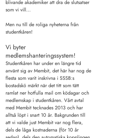
blivande akademiker att dra de slutsatser 
som vi vill...
Men nu till de roliga nyheterna från 
studentkåren!
Vi byter 
medlemshanteringssystem!
Studentkåren har under en längre tid 
använt sig av Membit, det här har nog de 
flesta som varit inskrivna i SSSB:s 
bostadskö märkt när det titt som tätt 
ramlat ner hotfulla mail om ködagar och 
medlemskap i studentkåren. Vårt avtal 
med Membit tecknades 2013 och har 
alltså löpt i snart 10 år. Bakgrunden till 
att vi valde just Membit var nog flera, 
dels de låga kostnaderna (för 10 år 
sedan), dels den automatiska kopplingen 