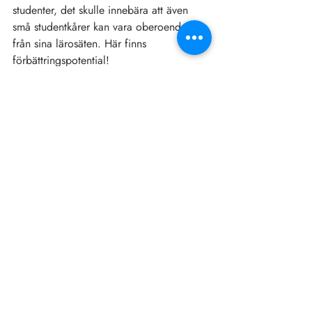
studenter, det skulle innebära att även 
små studentkårer kan vara oberoende 
från sina lärosäten. Här finns 
förbättringspotential!
Det var en kort(?) uppdatering från 
studentkåren! Förhoppningsvis kommer 
jag lyckas hålla inläggen något kortare i 
framtiden, med något fler regelbundna 
uppladdningar istället för 10% c-uppsats 
när jag väl kommer på något kul att 
skriva.
Och såklart, god jul och gott nytt år!
Allt väl,
Rasmus Lindstedt
Ordförande